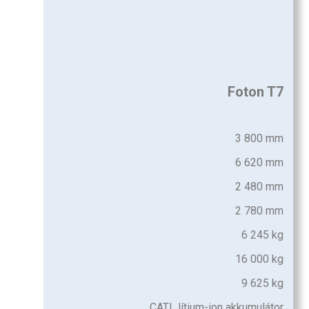
Foton T7
3 800 mm
6 620 mm
2 480 mm
2 780 mm
6 245 kg
16 000 kg
9 625 kg
CATL lítium-ion akkumulátor