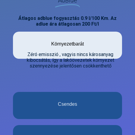
AdBlue
Átlagos adblue fogyasztás 0.9 l/100 Km. Az
adlue ára átlagosan 200 Ft/l
Környezetbarát
Zéró emisszió , vagyis nincs károsanyag
kibocsátás, így a lakóövezetek környezet
szennyezése jelentősen csökkenthető
Csendes