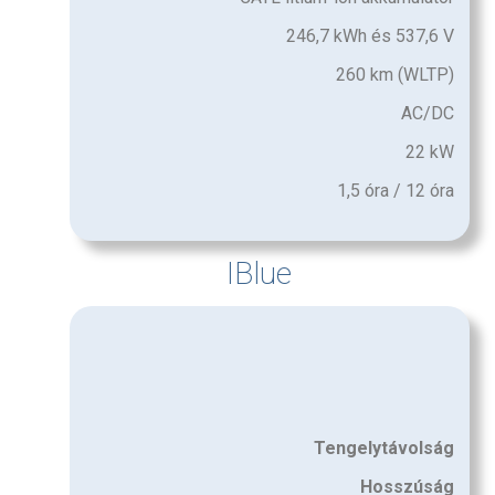
246,7 kWh és 537,6 V
260 km (WLTP)
AC/DC
22 kW
1,5 óra / 12 óra
IBlue
Tengelytávolság
Hosszúság