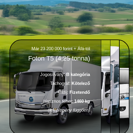
Már 23 200 000 forint + Áfá-tól
Foton T5 (4,25 tonna)
Jogosítvány:
B kategória
Tachográf:
Kötelező
Útdíj:
Fizetendő
Hasznos teher:
1460 kg
(felépítmény függően)