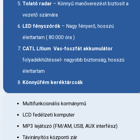
Tolató radar
– Könnyű manőverezést biztosít a
vezető számára
LED fényszórók
– Nagy fényerő, hosszú
élettartam ( 80.000 óra )
CATL Lítium Vas-foszfát akkumulátor
folyadékhűtéssel- nagyobb biztonság, hosszú
élettartam
Könnyűfém keréktárcsák
Multifunkcionális kormánymű
LCD fedélzeti komputer
MP3 lejátszó (FM/AM, USB, AUX interfész)
Távirányítós központi zár