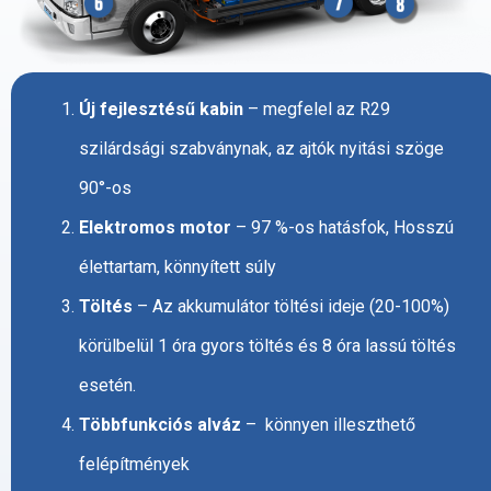
Új fejlesztésű kabin
– megfelel az R29
szilárdsági szabványnak, az ajtók nyitási szöge
90°-os
Elektromos motor
– 97 %-os hatásfok, Hosszú
élettartam, könnyített súly
Töltés
– Az akkumulátor töltési ideje (20-100%)
körülbelül 1 óra gyors töltés és 8 óra lassú töltés
esetén.
Többfunkciós alváz
– könnyen illeszthető
felépítmények