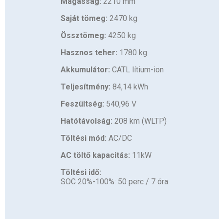
Magasság:
2210 mm
Saját tömeg:
2470 kg
Össztömeg:
4250 kg
Hasznos teher:
1780 kg
Akkumulátor:
CATL lítium-ion
Teljesítmény:
84,14 kWh
Feszültség:
540,96 V
Hatótávolság:
208 km (WLTP)
Töltési mód:
AC/DC
AC töltő kapacitás:
11kW
Töltési idő:
SOC 20%-100%: 50 perc / 7 óra